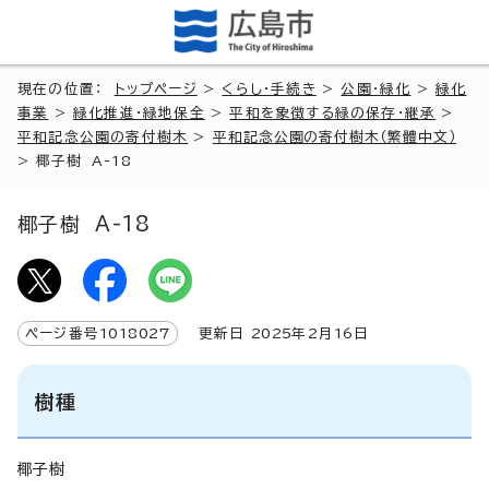
現在の位置：
トップページ
>
くらし・手続き
>
公園・緑化
>
緑化
事業
>
緑化推進・緑地保全
>
平和を象徴する緑の保存・継承
>
平和記念公園の寄付樹木
>
平和記念公園の寄付樹木（繁體中文）
>
椰子樹 A-18
椰子樹 A-18
ページ番号
1018027
更新日
2025
年2月
16
日
樹種
椰子樹