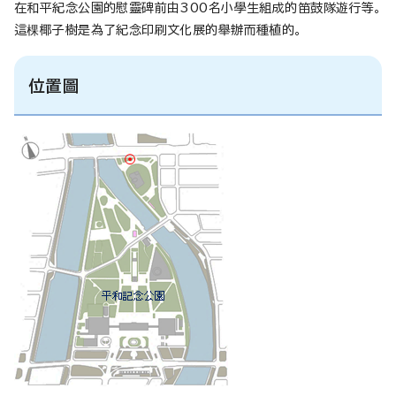
在和平紀念公園的慰靈碑前由300名小學生組成的笛鼓隊遊行等。
這棵椰子樹是為了紀念印刷文化展的舉辦而種植的。
位置圖