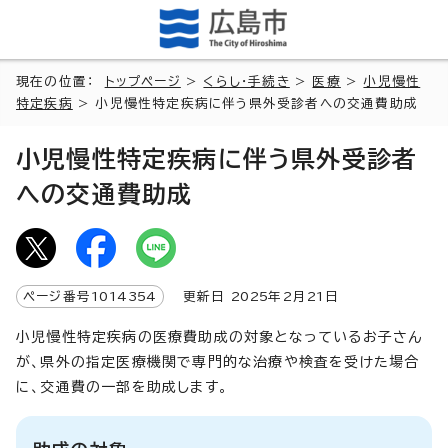
現在の位置：
トップページ
>
くらし・手続き
>
医療
>
小児慢性
特定疾病
> 小児慢性特定疾病に伴う県外受診者への交通費助成
小児慢性特定疾病に伴う県外受診者
への交通費助成
ページ番号
1014354
更新日
2025
年2月
21
日
小児慢性特定疾病の医療費助成の対象となっているお子さん
が、県外の指定医療機関で専門的な治療や検査を受けた場合
に、交通費の一部を助成します。