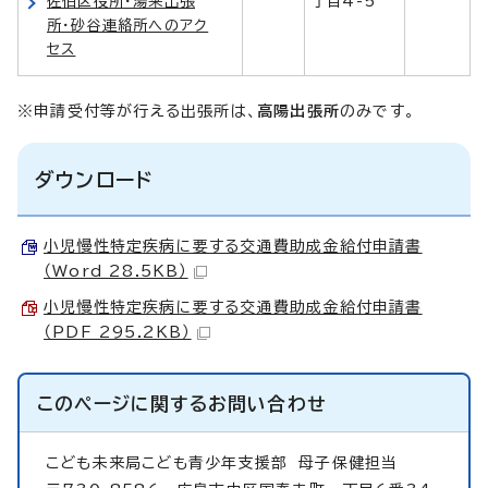
佐伯区役所・湯来出張
丁目4-5
所・砂谷連絡所へのアク
セス
※申請受付等が行える出張所は、
高陽出張所
のみです。
ダウンロード
小児慢性特定疾病に要する交通費助成金給付申請書
（Word 28.5KB）
小児慢性特定疾病に要する交通費助成金給付申請書
（PDF 295.2KB）
このページに関する
お問い合わせ
こども未来局こども青少年支援部
母子保健担当