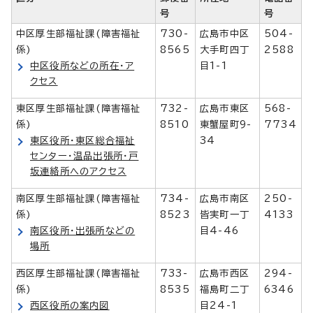
号
号
中区厚生部福祉課(障害福祉
730-
広島市中区
504-
係)
8565
大手町四丁
2588
中区役所などの所在・ア
目1-1
クセス
東区厚生部福祉課(障害福祉
732-
広島市東区
568-
係)
8510
東蟹屋町9-
7734
東区役所・東区総合福祉
34
センター・温品出張所・戸
坂連絡所へのアクセス
南区厚生部福祉課(障害福祉
734-
広島市南区
250-
係)
8523
皆実町一丁
4133
南区役所・出張所などの
目4-46
場所
西区厚生部福祉課(障害福祉
733-
広島市西区
294-
係)
8535
福島町二丁
6346
西区役所の案内図
目24-1