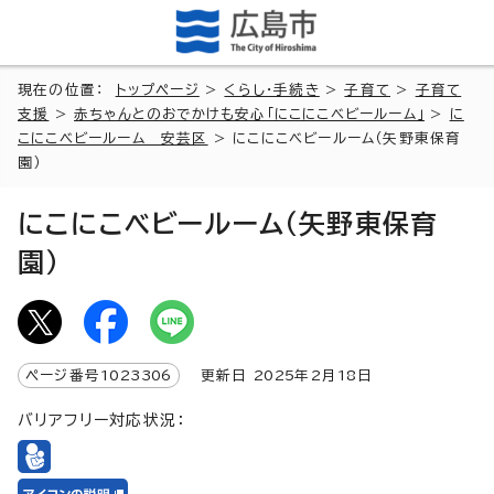
現在の位置：
トップページ
>
くらし・手続き
>
子育て
>
子育て
支援
>
赤ちゃんとのおでかけも安心「にこにこベビールーム」
>
に
こにこベビールーム 安芸区
> にこにこベビールーム（矢野東保育
園）
にこにこベビールーム（矢野東保育
園）
ページ番号
1023306
更新日
2025
年2月
18
日
バリアフリー対応状況：