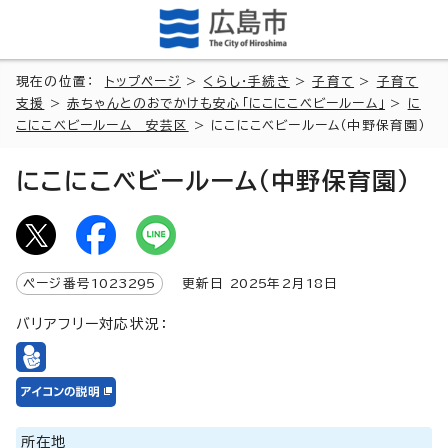
現在の位置：
トップページ
>
くらし・手続き
>
子育て
>
子育て
支援
>
赤ちゃんとのおでかけも安心「にこにこベビールーム」
>
に
こにこベビールーム 安芸区
> にこにこベビールーム（中野保育園）
にこにこベビールーム（中野保育園）
ページ番号
1023295
更新日
2025
年2月
18
日
バリアフリー対応状況：
所在地