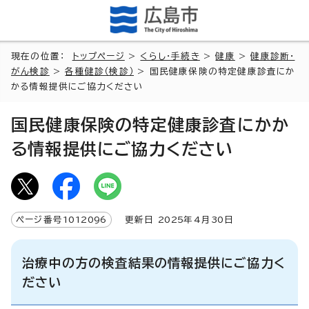
現在の位置：
トップページ
>
くらし・手続き
>
健康
>
健康診断・
がん検診
>
各種健診（検診）
> 国民健康保険の特定健康診査にか
かる情報提供にご協力ください
国民健康保険の特定健康診査にかか
る情報提供にご協力ください
ページ番号
1012096
更新日
2025
年4月
30
日
治療中の方の検査結果の情報提供にご協力く
ださい