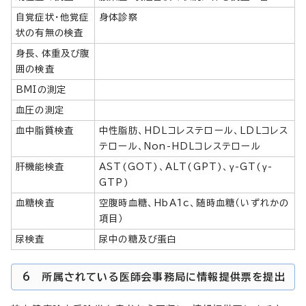
自覚症状・他覚症
身体診察
状の有無の検査
身長、体重及び腹
囲の検査
BMIの測定
血圧の測定
血中脂質検査
中性脂肪、HDLコレステロール、LDLコレス
テロール、Non-HDLコレステロール
肝機能検査
AST(GOT)、ALT(GPT)、γ-GT(γ-
GTP)
血糖検査
空腹時血糖、HbA1c、随時血糖（いずれかの
項目）
尿検査
尿中の糖及び蛋白
6 所属されている医師会事務局に情報提供票を提出