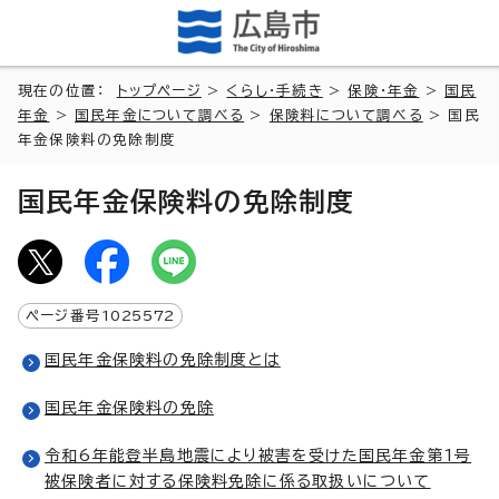
現在の位置：
トップページ
>
くらし・手続き
>
保険・年金
>
国民
年金
>
国民年金について調べる
>
保険料について調べる
> 国民
年金保険料の免除制度
国民年金保険料の免除制度
ページ番号
1025572
国民年金保険料の免除制度とは
国民年金保険料の免除
令和6年能登半島地震により被害を受けた国民年金第1号
被保険者に対する保険料免除に係る取扱いについて