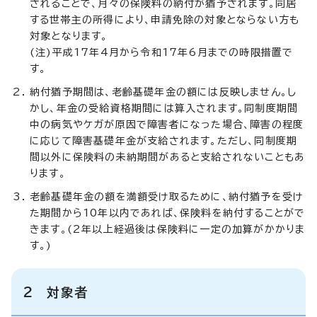
されることで、月々の保険料の納付が猶予されます。同居
する世帯主の所得により、申請免除の対象とならない方も
対象となります。
(注)平成17年4月から令和17年6月までの時限措置で
す。
納付猶予期間は、老齢基礎年金の額には反映しません。し
かし、年金の受給資格期間には算入されます。同制度期間
中の病気やケガが原因で障害者になった場合、障害の程度
に応じて障害基礎年金が支給されます。ただし、同制度期
間以外に保険料の未納期間があると支給されないこともあ
ります。
老齢基礎年金の額を満額受け取るために、納付猶予を受け
た期間から10年以内であれば、保険料を納付することがで
きます。(2年以上経過後は保険料に一定の加算がかかりま
す。)
2 対象者