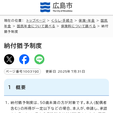
現在の位置：
トップページ
>
くらし・手続き
>
保険・年金
>
国民
年金
>
国民年金について調べる
>
保険料について調べる
> 納付
猶予制度
納付猶予制度
ページ番号
1003198
更新日
2025
年7月
31
日
1 概要
納付猶予制度は、50歳未満の方が対象です。本人(配偶者
含む)の所得が一定以下などの場合、本人が、申請し、承認