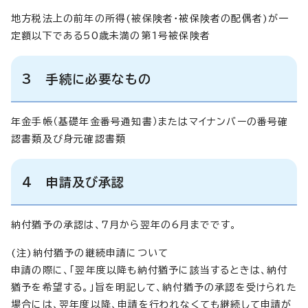
地方税法上の前年の所得(被保険者・被保険者の配偶者)が一
定額以下である50歳未満の第1号被保険者
3 手続に必要なもの
年金手帳（基礎年金番号通知書）またはマイナンバーの番号確
認書類及び身元確認書類
4 申請及び承認
納付猶予の承認は、7月から翌年の6月までです。
(注)納付猶予の継続申請について
申請の際に、「翌年度以降も納付猶予に該当するときは、納付
猶予を希望する。」旨を明記して、納付猶予の承認を受けられた
場合には、翌年度以降、申請を行われなくても継続して申請が