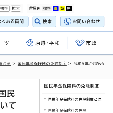
標準
拡大
背景色
よくある質問
検索
お問い合わせ
ーツ
原爆・平和
市政
調べる
>
国民年金保険料の免除制度
> 令和5年台風第6
国民年金保険料の免除制度
国民
国民年金保険料の免除制度とは
ついて
国民年金保険料の免除