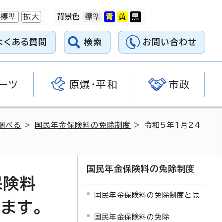
標準
拡大
背景色
よくある質問
検索
お問い合わせ
ーツ
原爆・平和
市政
調べる
>
国民年金保険料の免除制度
> 令和5年1月24
国民年金保険料の免除制度
保険料
国民年金保険料の免除制度とは
ます。
国民年金保険料の免除