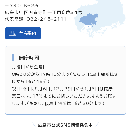
〒730-8586
広島市中区国泰寺町一丁目6番34号
代表電話：082-245-2111
庁舎案内
開庁時間
月曜日から金曜日
8時30分から17時15分まで（ただし、似島出張所は8
時から16時45分）
祝日・休日、8月6日、12月29日から1月3日は閉庁
窓口へは、17時までにお越しいただきますようお願い
します。（ただし、似島出張所は16時30分まで）
広島市公式SNS情報発信中