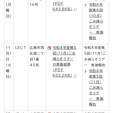
（PDF
(月
16号
令和4年
643.8KB）
度第4回
曜
（10月）
日)
ごみ減ら
そうデ
ー 実施
報告
11
LECT
広島市西
令和4年度第5
令和4年度第
回（11月）ごみ
月1
区扇二丁
5回（11月）ご
減らそうデー
日
目1番
み減らそうデ
の実施結果
(火
45号
ー 実施報告
（PDF
曜
令和4年
653.2KB）
度第5回
日)
（11月）
ごみ減ら
そうデ
ー 実施
報告