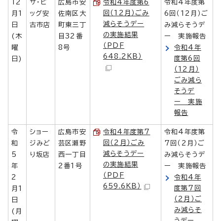
12
ザ・ビ
広島市安
令和4年度第6
令和4年度第
回（12月）ごみ
月1
ッグ安
佐南区大
6回（12月）ご
減らそうデー
日
古市店
町東三丁
み減らそうデ
の実施結果
(木
目32番
ー 実施報告
（PDF
曜
8号
令和4年
648.2KB）
度第6回
日)
（12月）
ごみ減ら
そうデ
ー 実施
報告
令
ショー
広島市安
令和4年度第7
令和4年度第
回（2月）ごみ
和
ジみど
芸区瀬野
7回（2月）ご
減らそうデー
5
り坂店
西一丁目
み減らそうデ
の実施結果
年
2番1号
ー 実施報告
（PDF
2
令和4年
659.6KB）
度第7回
月1
（2月）ご
日
み減らそ
(月
うデー