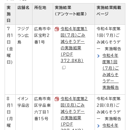
実
店舗名
所在地
実施結果
実施結果掲載
施
（アンケート結果）
ページ
日
7
フジグ
広島市中
令和4年度第1
令和4年度第
回（7月）ごみ
月1
ラン広
区宝町2
1回（7月）ご
減らそうデー
日
島
番1号
み減らそうデ
の実施結果
(金
ー 実施報告
（PDF
曜
令和4年
372.8KB）
度第1回
日)
（7月）ご
み減らそ
うデー
実施報告
8
イオン
広島市南
令和4年度第2
令和4年度第
回（8月）ごみ
月1
宇品店
区宇品東
2回（8月）ご
減らそうデー
日
六丁目1
み減らそうデ
の実施結果
(月
番15号
ー 実施報告
（PDF
曜
令和4年