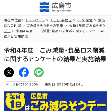
現在の位置：
トップページ
>
くらし・手続き
>
ごみ・環境
>
食品
ロスの削減
>
ごみ減らそうデーの実施
>
令和4年度ごみ減らそう
デー
> 令和4年度 ごみ減量・食品ロス削減に関するアンケートの
結果と実施結果
令和4年度 ごみ減量・食品ロス削減
に関するアンケートの結果と実施結果
ページ番号
1013306
更新日
2025
年2月
24
日