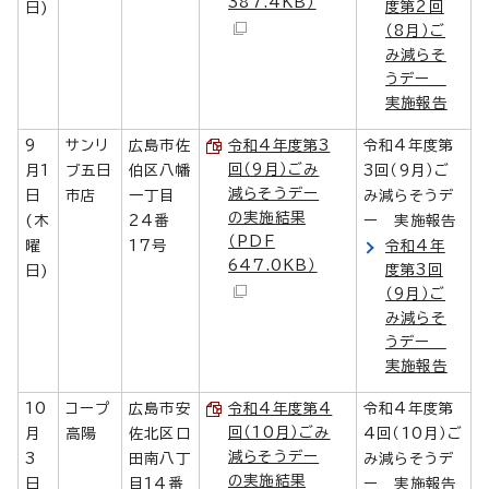
387.4KB）
度第2回
日)
（8月）ご
み減らそ
うデー
実施報告
9
サンリ
広島市佐
令和4年度第3
令和4年度第
回（9月）ごみ
月1
ブ五日
伯区八幡
3回（9月）ご
減らそうデー
日
市店
一丁目
み減らそうデ
の実施結果
(木
24番
ー 実施報告
（PDF
曜
17号
令和4年
647.0KB）
度第3回
日)
（9月）ご
み減らそ
うデー
実施報告
10
コープ
広島市安
令和4年度第4
令和4年度第
回（10月）ごみ
月
高陽
佐北区口
4回（10月）ご
減らそうデー
3
田南八丁
み減らそうデ
の実施結果
日
目14番
ー 実施報告