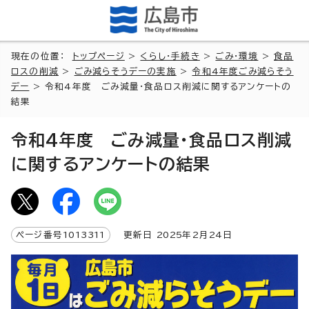
現在の位置：
トップページ
>
くらし・手続き
>
ごみ・環境
>
食品
ロスの削減
>
ごみ減らそうデーの実施
>
令和4年度ごみ減らそう
デー
> 令和4年度 ごみ減量・食品ロス削減に関するアンケートの
結果
令和4年度 ごみ減量・食品ロス削減
に関するアンケートの結果
ページ番号
1013311
更新日
2025
年2月
24
日