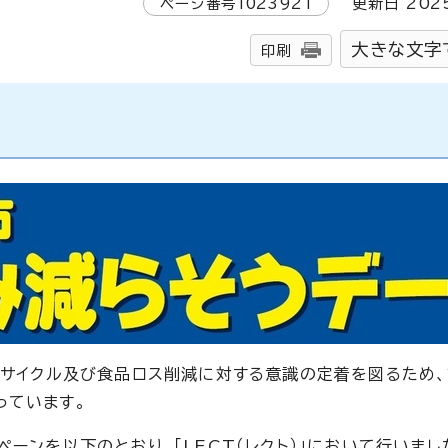
ページ番号
1023921
更新日
202
大きな文字
印刷
ー
リサイクル及び食品ロス削減に対する意識の定着を図るため、
っています。
ーンを以下のとおり、「LECT（レクト）」において行いまし