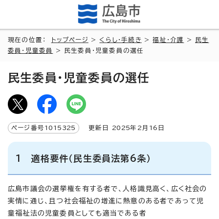
現在の位置：
トップページ
>
くらし・手続き
>
福祉・介護
>
民生
委員・児童委員
> 民生委員・児童委員の選任
民生委員・児童委員の選任
ページ番号
1015325
更新日
2025
年2月
16
日
1 適格要件（民生委員法第6条）
広島市議会の選挙権を有する者で、人格識見高く、広く社会の
実情に通じ、且つ社会福祉の増進に熱意のある者であって児
童福祉法の児童委員としても適当である者