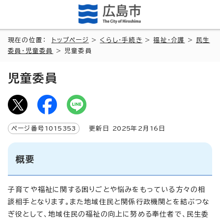
現在の位置：
トップページ
>
くらし・手続き
>
福祉・介護
>
民生
委員・児童委員
> 児童委員
児童委員
ページ番号
1015353
更新日
2025
年2月
16
日
概要
子育てや福祉に関する困りごとや悩みをもっている方々の相
談相手となります。また地域住民と関係行政機関とを結ぶつな
ぎ役として、地域住民の福祉の向上に努める奉仕者で、民生委