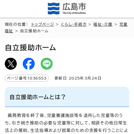
現在の位置：
トップページ
>
くらし・手続き
>
福祉・介護
>
児童
福祉
> 自立援助ホーム
自立援助ホーム
ページ番号
1036553
更新日
2025
年3月
24
日
自立援助ホームとは？
義務教育を終了後、児童養護施設等を退所した児童等のう
ち、引き続き援助の必要な児童等に対して、相談その他日常生
活上の援助、生活指導および就業のための支援を行うことによ