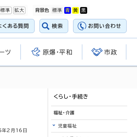
標準
拡大
背景色
よくある質問
検索
お問い合わせ
ーツ
原爆・平和
市政
くらし・手続き
福祉・介護
児童福祉
5
年2月
16
日