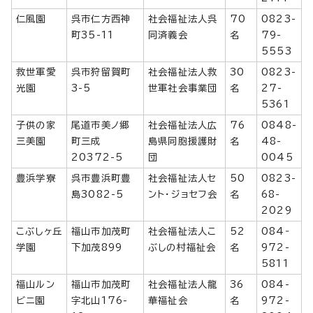
仁風園
呉市仁方西神
社会福祉法人呉
70
0823-
町35-11
同済義会
名
79-
5553
救世軍愛
呉市狩留賀町
社会福祉法人救
30
0823-
光園
3-5
世軍社会事業団
名
27-
5361
子供の家
尾道市美ノ郷
社会福祉法人広
76
0848-
三美園
町三成
島県同胞援護財
名
48-
20372-5
団
0045
豊浜学寮
呉市豊浜町豊
社会福祉法人セ
50
0823-
島3082-5
ント・ジョセフ会
名
68-
2029
こぶしヶ丘
福山市加茂町
社会福祉法人こ
52
084‐
学園
下加茂899
ぶしの村福祉会
名
972-
5811
福山ルン
福山市加茂町
社会福祉法人龍
36
084-
ビニ園
字北山176-
華福祉会
名
972-