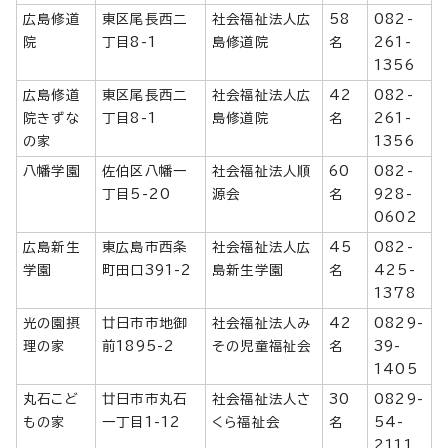
広島修道
東区尾長西二
社会福祉法人広
58
082-
院
丁目8-1
島修道院
名
261-
1356
広島修道
東区尾長西二
社会福祉法人広
42
082-
院きずな
丁目8-1
島修道院
名
261-
の家
1356
八幡学園
佐伯区八幡一
社会福祉法人順
60
082-
丁目5-20
源会
名
928-
0602
広島新生
東広島市西条
社会福祉法人広
45
082-
学園
町田口391-2
島新生学園
名
425-
1378
光の園摂
廿日市市地御
社会福祉法人み
42
0829-
理の家
前1895-2
その児童福祉会
名
39-
1405
丸石こど
廿日市市丸石
社会福祉法人さ
30
0829-
もの家
一丁目1-12
くら福祉会
名
54-
2111