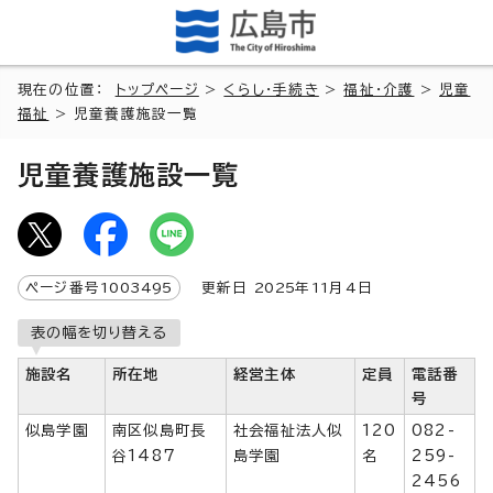
現在の位置：
トップページ
>
くらし・手続き
>
福祉・介護
>
児童
福祉
> 児童養護施設一覧
児童養護施設一覧
ページ番号
1003495
更新日
2025
年
11
月4日
表の幅を切り替える
施設名
所在地
経営主体
定員
電話番
号
似島学園
南区似島町長
社会福祉法人似
120
082-
谷1487
島学園
名
259-
2456