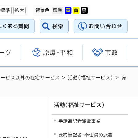
標準
拡大
背景色
よくある質問
検索
お問い合わせ
ーツ
原爆・平和
市政
サービス以外の在宅サービス
>
活動（福祉サービス）
> 身
活動（福祉サービス）
手話通訳者派遣事業
要約筆記者・奉仕員の派遣