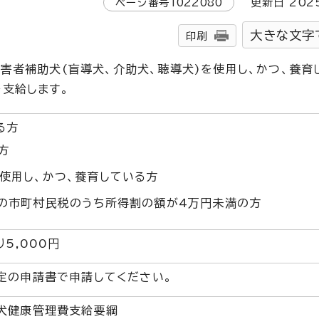
ページ番号
1022080
更新日
202
大きな文字
印刷
害者補助犬(盲導犬、介助犬、聴導犬)を使用し、かつ、養育
支給します。
る方
方
使用し、かつ、養育している方
の市町村民税のうち所得割の額が4万円未満の方
5,000円
定の申請書で申請してください。
犬健康管理費支給要綱