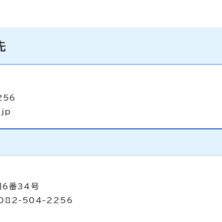
先
256
.jp
目6番34号
082-504-2256