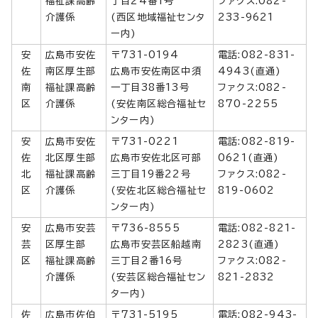
福祉課高齢
丁目24番1号
ファクス:082-
介護係
(西区地域福祉センタ
233-9621
ー内)
安
広島市安佐
〒731-0194
電話:082-831-
佐
南区厚生部
広島市安佐南区中須
4943(直通)
南
福祉課高齢
一丁目38番13号
ファクス:082-
区
介護係
(安佐南区総合福祉セ
870-2255
ンター内)
安
広島市安佐
〒731-0221
電話:082-819-
佐
北区厚生部
広島市安佐北区可部
0621(直通)
北
福祉課高齢
三丁目19番22号
ファクス:082-
区
介護係
(安佐北区総合福祉セ
819-0602
ンター内)
安
広島市安芸
〒736-8555
電話:082-821-
芸
区厚生部
広島市安芸区船越南
2823(直通)
区
福祉課高齢
三丁目2番16号
ファクス:082-
介護係
(安芸区総合福祉セン
821-2832
ター内)
佐
広島市佐伯
〒731-5195
電話:082-943-