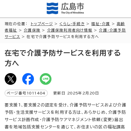
現在の位置：
トップページ
>
くらし・手続き
>
福祉・介護
>
高齢
者福祉
>
介護保険
>
介護保険利用者向け情報
>
介護・介護予防
サービス
> 在宅で介護予防サービスを利用する方へ
在宅で介護予防サービスを利用する
方へ
ページ番号
1011404
更新日
2025
年2月
20
日
要支援1、要支援2の認定を受け、介護予防サービスおよび介護
予防・生活支援サービスを利用する方は、あらかじめ、介護予防
サービス計画作成・介護予防ケアマネジメント依頼(変更)届出
書を地域包括支援センターを通じて、お住まいの区の福祉課高