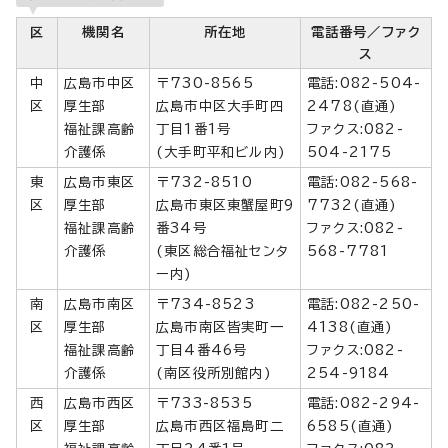
区
機関名
所在地
電話番号／ファク
ス
中
広島市中区
〒730-8565
電話:082-504-
区
厚生部
広島市中区大手町四
2478(直通)
福祉課高齢
丁目1番1号
ファクス:082-
介護係
(大手町平和ビル内)
504-2175
東
広島市東区
〒732-8510
電話:082-568-
区
厚生部
広島市東区東蟹屋町9
7732(直通)
福祉課高齢
番34号
ファクス:082-
介護係
(東区総合福祉センタ
568-7781
ー内)
南
広島市南区
〒734-8523
電話:082-250-
区
厚生部
広島市南区皆実町一
4138(直通)
福祉課高齢
丁目4番46号
ファクス:082-
介護係
(南区役所別館内)
254-9184
西
広島市西区
〒733-8535
電話:082-294-
区
厚生部
広島市西区福島町二
6585(直通)