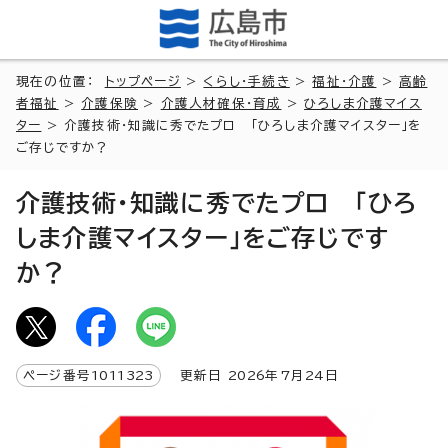
現在の位置：
トップページ
>
くらし・手続き
>
福祉・介護
>
高齢
者福祉
>
介護保険
>
介護人材確保・育成
>
ひろしま介護マイス
ター
> 介護技術・知識に秀でたプロ 「ひろしま介護マイスター」を
ご存じですか？
介護技術・知識に秀でたプロ 「ひろ
しま介護マイスター」をご存じです
か？
ページ番号
1011323
更新日
2026
年7月
24
日