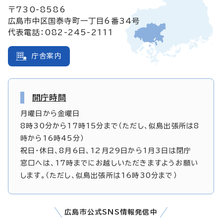
〒730-8586
広島市中区国泰寺町一丁目6番34号
代表電話：082-245-2111
庁舎案内
開庁時間
月曜日から金曜日
8時30分から17時15分まで（ただし、似島出張所は8
時から16時45分）
祝日・休日、8月6日、12月29日から1月3日は閉庁
窓口へは、17時までにお越しいただきますようお願い
します。（ただし、似島出張所は16時30分まで）
広島市公式SNS情報発信中