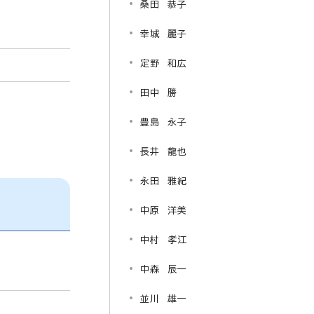
桑田 恭子
幸城 麗子
定野 和広
田中 勝
豊島 永子
長井 龍也
永田 雅紀
中原 洋美
中村 孝江
中森 辰一
並川 雄一