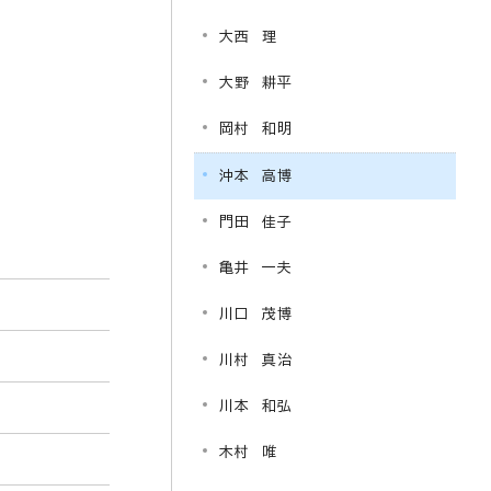
大西 理
大野 耕平
岡村 和明
沖本 高博
門田 佳子
亀井 一夫
川口 茂博
川村 真治
川本 和弘
木村 唯