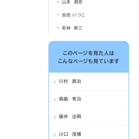
山本 昌宏
吉田 いつこ
若林 新三
このページを見た人は
こんなページも見ています
川村 真治
森畠 秀治
碓井 法明
川口 茂博