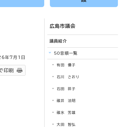
広島市議会
議員紹介
50音順一覧
26
年7月1日
有田 優子
で印刷
石川 さおり
石田 祥子
碓井 法明
碓氷 芳雄
大田 智弘