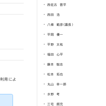
西佐古 晋平
西田 浩
八條 範彦（議長）
平岡 優一
平野 太祐
福田 心平
藤本 聡志
松本 拓也
の利用によ
丸山 幸一郎
水野 考
三宅 朗充