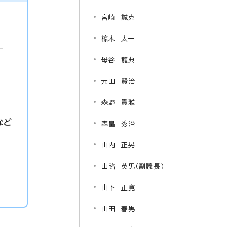
宮崎 誠克
椋木 太一
-
母谷 龍典
元田 賢治
p
森野 貴雅
など
森畠 秀治
山内 正晃
山路 英男（副議長）
山下 正寛
山田 春男