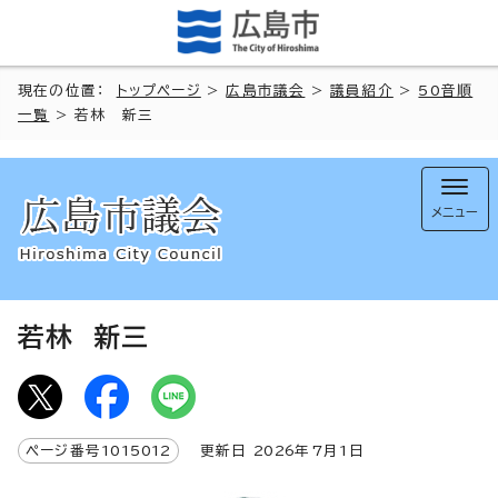
現在の位置：
トップページ
>
広島市議会
>
議員紹介
>
50音順
一覧
> 若林 新三
メニュー
若林 新三
ページ番号
1015012
更新日
2026
年7月1日