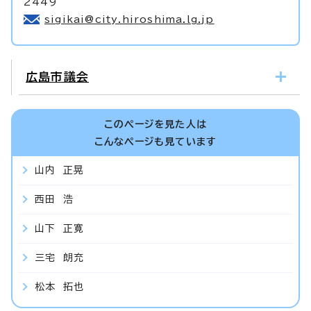
2449
sigikai@city.hiroshima.lg.jp
広島市議会
このページを見た人は
こんなページも見ています
山内 正晃
西田 浩
山下 正寛
三宅 朗充
松本 拓也