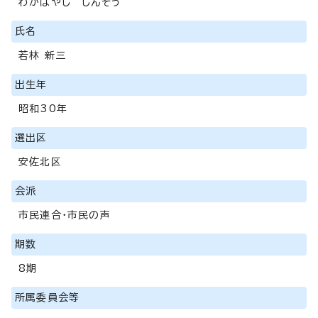
わかばやし しんそう
氏名
若林 新三
出生年
昭和30年
選出区
安佐北区
会派
市民連合・市民の声
期数
8期
所属委員会等