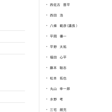
西佐古 晋平
西田 浩
八條 範彦（議長）
平岡 優一
平野 太祐
福田 心平
藤本 聡志
松本 拓也
丸山 幸一郎
水野 考
三宅 朗充