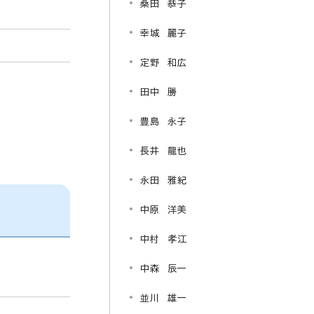
桑田 恭子
幸城 麗子
定野 和広
田中 勝
豊島 永子
長井 龍也
永田 雅紀
中原 洋美
中村 孝江
中森 辰一
並川 雄一