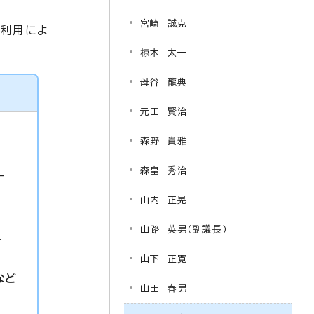
宮崎 誠克
の利用によ
椋木 太一
母谷 龍典
元田 賢治
森野 貴雅
森畠 秀治
-
山内 正晃
山路 英男（副議長）
p
山下 正寛
など
山田 春男