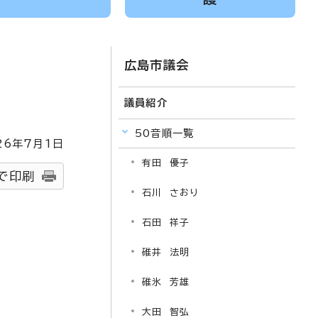
広島市議会
議員紹介
50音順一覧
26
年7月1日
有田 優子
で印刷
石川 さおり
石田 祥子
碓井 法明
碓氷 芳雄
大田 智弘