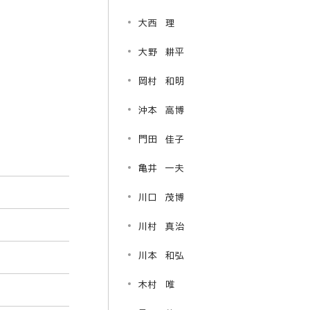
大西 理
大野 耕平
岡村 和明
沖本 高博
門田 佳子
亀井 一夫
川口 茂博
川村 真治
川本 和弘
木村 唯