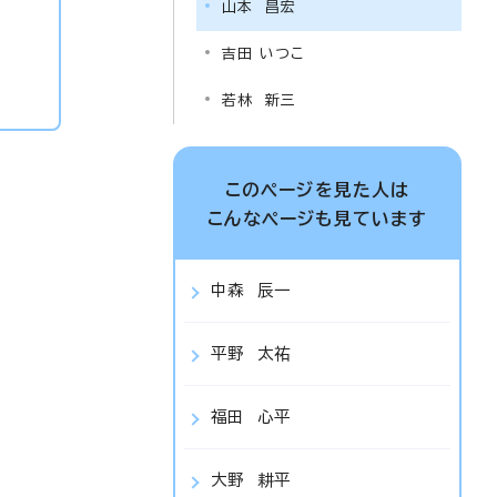
山本 昌宏
吉田 いつこ
若林 新三
このページを見た人は
こんなページも見ています
中森 辰一
平野 太祐
福田 心平
大野 耕平