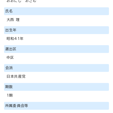
おおにし おさむ
氏名
大西 理
出生年
昭和41年
選出区
中区
会派
日本共産党
期数
1期
所属委員会等