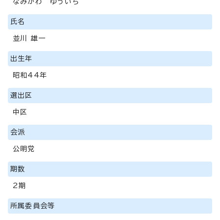
なみかわ ゆういち
氏名
並川 雄一
出生年
昭和44年
選出区
中区
会派
公明党
期数
2期
所属委員会等