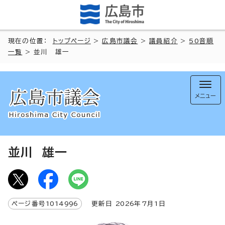
現在の位置：
トップページ
>
広島市議会
>
議員紹介
>
50音順
一覧
> 並川 雄一
メニュー
並川 雄一
ページ番号
1014996
更新日
2026
年7月1日