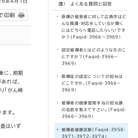
26
年4月1日
護） よくある質問と回答
で印刷
原爆の被害者に対して広島市はど
んな援護・対応をしているか聞く
にはどちらへ電話したらいいです
か？(Faqid-3966～3969）
認定被爆者とはどのような方のこ
とですか？(Faqid-3966～
3969）
象に、前期
原爆症の認定についての担当は
があれば、
どこですか。(Faqid-3966～
り「がん検
3969）
被爆者の健康管理手当の担当課
の名前を教えて下さい。(Faqid-
きます。
3966～3969）
検査はいず
被爆者健康診断(Faqid-3958・
3971・3972・3974）