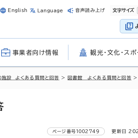
English
音声読み上げ
文字サイズ
Language
事業者向け情報
観光・文化・スポ
の施設 よくある質問と回答
>
図書館 よくある質問と回答
>
答
ページ番号
1002749
更新日
20