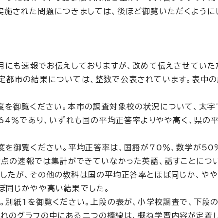
実施された問題につきましては、後ほど御覧いただくように
7月にも速報でお伝えしておりますが、改めて伝えさせていた
定都市の結果については、整数で公表されています。表中
度を御覧ください。本市の調査対象校の状況について、太字
が64％であり、いずれも国の平均正答率よりやや高く、県の
度を御覧ください。平均正答率は、国語が70％、数学が50
末時点の速報では集計ができていなかった英語、話すことにつ
したが、その他の教科は国の平均正答率とほぼ同じか、や
ぼ同じかやや高い結果でした。
す。別紙1を御覧ください。上段の表が、小学校調査で、下段
ぞれのグラフの中にある二つの棒線は、概ね学習内容が定着