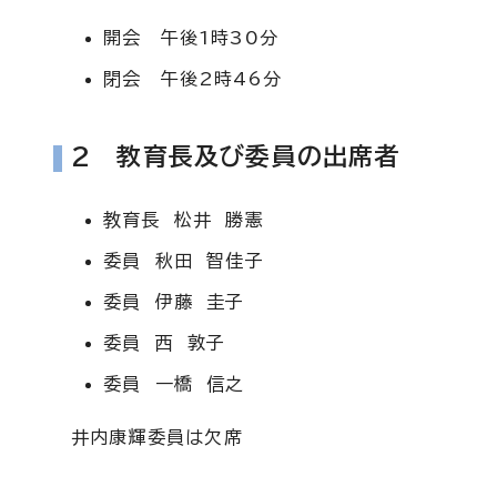
開会 午後1時30分
閉会 午後2時46分
2 教育長及び委員の出席者
教育長 松井 勝憲
委員 秋田 智佳子
委員 伊藤 圭子
委員 西 敦子
委員 一橋 信之
井内康輝委員は欠席