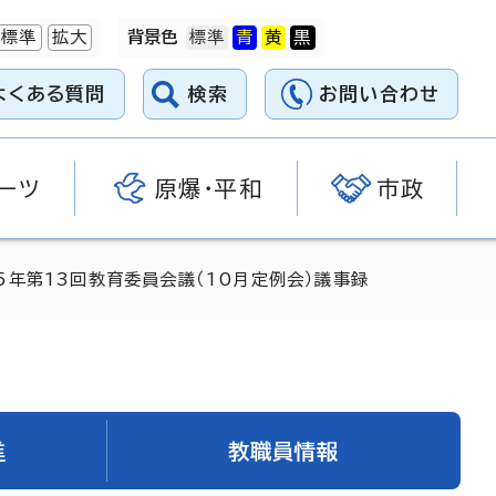
標準
拡大
背景色
よくある質問
検索
お問い合わせ
ーツ
原爆・平和
市政
5年第13回教育委員会議（10月定例会）議事録
進
教職員情報