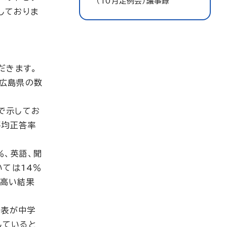
（10月定例会）議事録
しておりま
だきます。
の広島県の数
で示してお
平均正答率
％、英語、聞
いては14％
や高い結果
の表が中学
していると