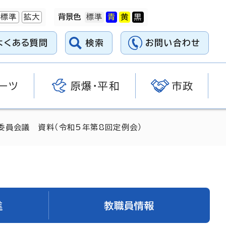
標準
拡大
背景色
よくある質問
検索
お問い合わせ
ーツ
原爆・平和
市政
委員会議 資料（令和5年第8回定例会）
進
教職員情報