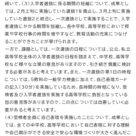
続いて、（3）入学者選抜に係る期間の短縮について、成果とし
ては、2月上旬に実施していた選抜1を廃止し、3月上旬に実施
していた選抜2と統合し、一次選抜として実施することで、入学
者選抜にかかる期間を短縮し、各中学校、高等学校において授
業や学校行事の時間を増やすなど、教育活動の充実につなげ
ることができたことが挙げられます。
一方で、課題としては、一次選抜の日程については、公立、私立
高等学校全体の入学者選抜の日程を踏まえて、中学校、高等学
校など様々な立場の意見がありますので、引き続き慎重に検討
する必要があると考えています。また、一次選抜の第1日の時程
については、5教科の一般学力検査に加えて、自己表現カード
の記入（30分）を実施しているため、長時間の時程になり、受
検者及び入学者選抜を実施する高等学校に負担となっている
旨の意見等がありますので、この点については改善していく必
要があると考えています。
（4）受検者全員に自己表現を実施したことについて、成果とし
ては、全ての中学校、高等学校において自己表現に対する理解
や自己開示ができる安全で安心な環境づくりが大きく進んだこ