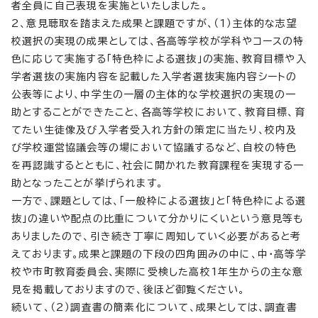
者全員に自己表現を実施といたしました。
2、意見聴取を踏まえた成果と課題ですが、（1）主体的な志望
校選択の実現の成果としては、各高等学校が学科やコースの特
色に応じて実施する「特色枠による選抜」の実施、教育目標や入
学者選抜の実施内容を記載した入学者選抜実施内容シートの
公表等により、中学生の一層の主体的な学校選択の実現の一
助とすることができたこと、各高等学校において、教育目標、育
てたい生徒像及び入学者受入れ方針の策定に当たり、校内及
び学校運営協議会等の場において協議するなど、自校の特色
を再認識するとともに、社会に開かれた教育課程を実現する一
助となったことが挙げられます。
一方で、課題としては、「一般枠による選抜」と「特色枠による選
抜」の違いや配点の比重について分かりにくいという意見等も
ありましたので、引き続き丁寧に周知していく必要があると考
えております。成果と課題の下段の四角囲みの中に、中・高等学
校や市町教育委員会、実際に受検した高校1年生からの主な意
見を掲載しておりますので、後ほど御覧ください。
続いて、（2）調査書の簡素化について、成果としては、調査書