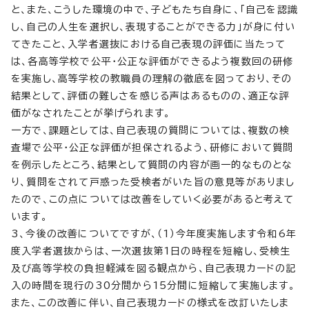
と、また、こうした環境の中で、子どもたち自身に、「自己を認識
し、自己の人生を選択し、表現することができる力」が身に付い
てきたこと、入学者選抜における自己表現の評価に当たって
は、各高等学校で公平・公正な評価ができるよう複数回の研修
を実施し、高等学校の教職員の理解の徹底を図っており、その
結果として、評価の難しさを感じる声はあるものの、適正な評
価がなされたことが挙げられます。
一方で、課題としては、自己表現の質問については、複数の検
査場で公平・公正な評価が担保されるよう、研修において質問
を例示したところ、結果として質問の内容が画一的なものとな
り、質問をされて戸惑った受検者がいた旨の意見等がありまし
たので、この点については改善をしていく必要があると考えて
います。
3、今後の改善についてですが、（1）今年度実施します令和6年
度入学者選抜からは、一次選抜第1日の時程を短縮し、受検生
及び高等学校の負担軽減を図る観点から、自己表現カードの記
入の時間を現行の30分間から15分間に短縮して実施します。
また、この改善に伴い、自己表現カードの様式を改訂いたしま