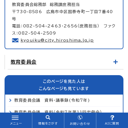
教育委員会総務部
総務課庶務担当
〒730-8586 広島市中区国泰寺町一丁目7番40
号
電話：082-504-2463・2656（庶務担当） ファク
ス：082-504-2509
kyouiku@city.hiroshima.lg.jp
教育委員会
このページを見た人は
こんなページも見ています
教育委員会議 資料・議事録(令和7年)
教育委員会議 資料（令和7年第11回定例会）
メニュー
情報をさがす
AIに質問
教育委員会議 令和7年
お問い合わせ