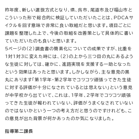
昨年度、新しい選抜方式となり、県、呉市、尾道市及び福山市と
こういった形で総合的に検証していただいたことは、PDCAサ
イクルを回す意味で非常に良い取組だと思います。項目ごとに
課題を整理した上で、今後の取組を改善策として具体的に書い
ていただいたのも良いと思います。
5ページの（2）調査書の簡素化についての成果ですが、比重を
1対1対3に変えた時には、（2）の上から三つ目の丸にあるよう
な生徒に対しては、確かに、進路実現を支援する一助となった
という効果はあったと思います。しかしながら、主な意見の黒
丸にあります「第1学年・第2学年でコツコツ頑張ってきた生徒
に対する評価が十分になされているとは思えない」という意見
が中学校から出ていて、これは、1学年、2学年でコツコツ頑張
ってきた生徒が報われていない、評価がうまくなされていない
のではないかという一つの考え方だと思うのですけれども、こ
の意見が出た背景が何かあったのか気になりました。
指導第二課長