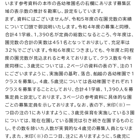
います参考資料の本市の各幼稚園名の右欄にあります募集区
域の表示数の推計を勘案し、設定をしています。
まず、資料にはございませんが、令和5年度の在園児数の実績
について口頭で御説明いたします。令和4年度の募集と同様、
合計41学級、1,390名が定員の総数になるところ、今年度は、
園児数の合計の実数は451名となっておりまして、充足率は
32％でございます。令和6年度につきましても、今年度と同程
度の園児数が見込まれると考えておりまして、クラス数を今年
度同様に、3歳児については、2ページの資料の表の下、注の1
にございますように、実施園の基町、落合、船越の各幼稚園で1
クラスを募集し、4歳、5歳児については各幼稚園でそれぞれ1
クラスを募集することとしており、合計41学級、1,390人を募
集定員と設定しております。3ページの参考資料に具体的な園
ごとの募集定員を示しております。なお、表の下、米印（※）一
つ目の注の1にありますように、3歳児保育を実施している3園
については、現在在園している園児は引き続き在園するものと
し、その数を除いた人数が実質的な4歳児の募集人員となりま
す。また、米印（※）の二つ目、注2にありますように、5歳児に