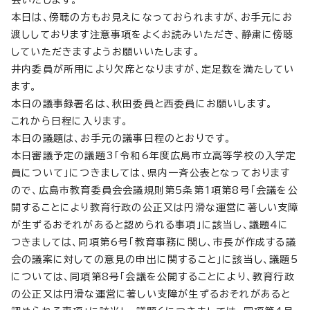
本日は、傍聴の方もお見えになっておられますが、お手元にお
渡ししております注意事項をよくお読みいただき、静粛に傍聴
していただきますようお願いいたします。
井内委員が所用により欠席となりますが、定足数を満たしてい
ます。
本日の議事録署名は、秋田委員と西委員にお願いします。
これから日程に入ります。
本日の議題は、お手元の議事日程のとおりです。
本日審議予定の議題3「令和6年度広島市立高等学校の入学定
員について」につきましては、県内一斉公表となっております
ので、広島市教育委員会会議規則第5条第1項第8号「会議を公
開することにより教育行政の公正又は円滑な運営に著しい支障
が生ずるおそれがあると認められる事項」に該当し、議題4に
つきましては、同項第6号「教育事務に関し、市長が作成する議
会の議案に対しての意見の申出に関すること」に該当し、議題5
については、同項第8号「会議を公開することにより、教育行政
の公正又は円滑な運営に著しい支障が生ずるおそれがあると