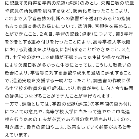
に記載する内容を学習の記録（評定）のみとし、欠席日数の記載
や教員の所見欄を削除するなど、簡素化を行ったことにより、
これまで入学者選抜の判断への影響が不透明であるとの指摘
もあった調査書の取扱いについて、透明性、客観性を高めるこ
とができたこと、2点目、学習の記録（評定）について、第3学年
を3倍とする重み付けを行ったことにより、高等学校入学段階
における到達度をより適切に評価することができたこと、3点
目、中学校の途中まで成績が不振であった生徒や様々な理由
により欠席日数が多かった生徒にとっては、こうした取扱いの
改善により、学習等に対する意欲や成果を適切に評価すること
で、進路実現を支援する一助となったこと、調査書の作成に係
る中学校の教員の負担軽減により、教員が生徒に向き合う時間
の確保につなげることができたことが挙げられます。
一方で、課題としては、学習の記録（評定）の学年間の重み付け
についての意見や、高等学校入学に当たって速やかに中高連
携を行うための工夫が必要である旨の意見等もありますので、
引き続き、趣旨の周知や工夫、改善をしていく必要があると考
えています。