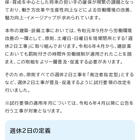
保・育成を中心とした将来の担い手の確保が喫緊の課題となっ
ており、働き方改革や生産性向上などによる労働環境の改善、
魅力向上・イメージアップが求められています。
本市の建築・設備工事においては、令和元年9月から労働環境
改善の一環として、原則、土曜日・日曜日を現場閉所とする「週
休2日工事」に取り組んでおります。令和6年4月から、建設業
においても罰則付きの時間外労働規制が適用されたことを踏
まえ、この取組をより一層普及・促進する必要があります。
そのため、原則すべての週休2日工事を「発注者指定型」とする
など、週休2日工事が普及・促進するように試行要領の改定を
行いました。
※試行要領の適用年月については、令和6年4月以降に公告を
行う工事が対象となります。
週休2日の定義