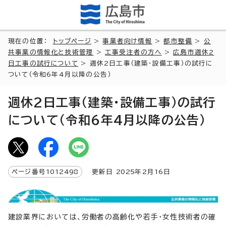
現在の位置：
トップページ
>
事業者向け情報
>
都市整備
>
公
共事業の情報化と技術管理
>
工事受注者の方へ
>
広島市週休2
日工事の試行について
> 週休2日工事（建築・設備工事）の試行に
ついて（令和6年4月以降の公告）
週休2日工事（建築・設備工事）の試行
について（令和6年4月以降の公告）
ページ番号
1012498
更新日
2025
年2月
16
日
建設業界においては、労働者の高齢化や若手・女性技術者の確