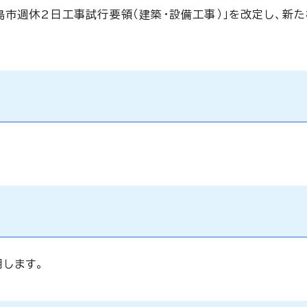
島市週休2日工事試行要領（建築・設備工事）」を改定し、新
用します。