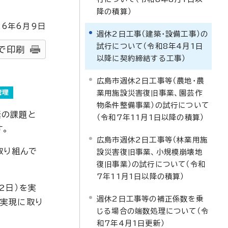
降の積算）
26
年6月9日
週休2日工事（建築・設備工事）の
試行について（令和8年4月1日
で印刷
以降に契約締結する工事）
広島市週休2日工事等（農地・農
業用施設災害復旧事業、園芸作
物条件整備事業）の試行について
緊の課題と
（令和7年11月1日以降の積算）
す。
広島市週休2日工事等（林業用施
取り組んで
設災害復旧事業、小規模崩壊地
復旧事業）の試行について（令和
7年11月1日以降の積算）
2日）を実
週休2日工事等の補正係数を乗
の実現に取り
じる場合の端数処理について（令
和7年4月1日更新）