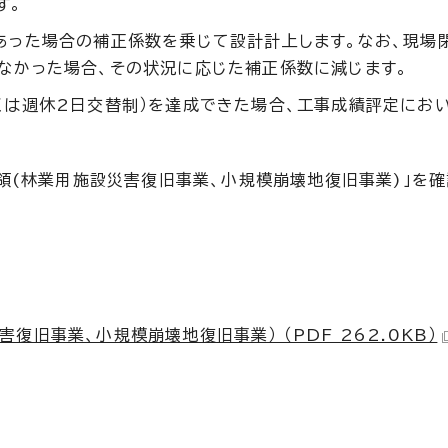
す。
あった場合の補正係数を乗じて設計計上します。なお、現場
なかった場合、その状況に応じた補正係数に減じます。
くは週休2日交替制）を達成できた場合、工事成績評定にお
領(林業用施設災害復旧事業、小規模崩壊地復旧事業)」を確
旧事業、小規模崩壊地復旧事業） （PDF 262.0KB）