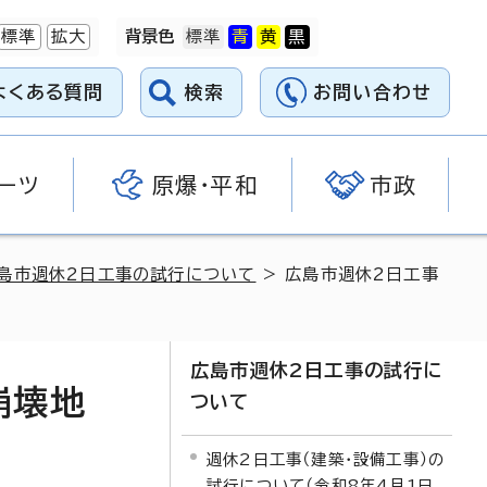
標準
拡大
背景色
よくある質問
検索
お問い合わせ
ーツ
原爆・平和
市政
島市週休2日工事の試行について
> 広島市週休2日工事
広島市週休2日工事の試行に
崩壊地
ついて
週休2日工事（建築・設備工事）の
試行について（令和8年4月1日