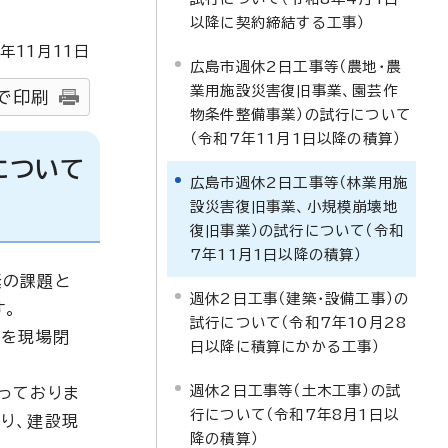
以降に契約締結する工事）
年
11
月
11
日
広島市週休2日工事等（農地・農
業用施設災害復旧事業、園芸作
で印刷
物条件整備事業）の試行について
（令和7年11月1日以降の積算）
について
広島市週休2日工事等（林業用施
設災害復旧事業、小規模崩壊地
復旧事業）の試行について（令和
7年11月1日以降の積算）
緊の課題と
週休2日工事（建築・設備工事）の
す。
試行について（令和7年10月28
日を現場閉
日以降に積算にかかる工事）
週休2日工事等（土木工事）の試
っておりま
行について（令和7年8月1日以
り、建設現
降の積算）