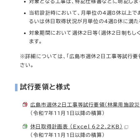
対象となる工事は、特記仕様書などに明記しま
当初設計時において、月単位の4週8休以上で
るいは休日取得状況が月単位の4週8休に満た
対象期間において週休2日等（週休2日制もし
ます。
※詳細については、「広島市週休2日工事等試行要
さい。
試行要領と様式
広島市週休2日工事等試行要領（林業用施設災害復
（令和7年11月1日以降の積算）
休日取得計画表 （Excel 622.2KB）
（令和7年11月1日以降の積算）