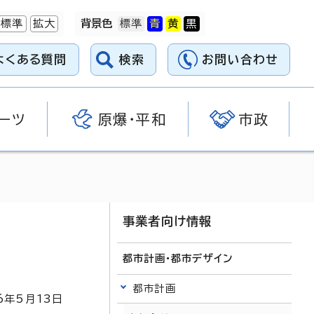
標準
拡大
背景色
よくある質問
検索
お問い合わせ
ーツ
原爆・平和
市政
事業者向け情報
都市計画・都市デザイン
都市計画
6
年5月
13
日