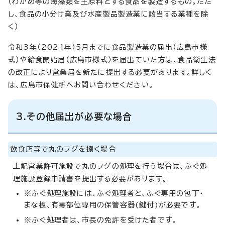
（わかめ等の海藻類を主原料とする食品を製造するもの。ただ
し、食品の小分け業及び水産製品製造業に該当する業種を除
く）
令和3年（2021年）5月までに食品製造業の届出（広島市様
式）や給食開始届（広島市様式）を届出ていた方は、食品衛生法
の改正により営業届を新たに提出する必要があります。詳しく
は、広島市保健所へお問い合わせください。
3.その他届出が必要な場合
飲食店等で丸のフグを捌く場合
上記営業許可施設で丸のフグの処理を行う場合は、ふぐ処
理施設登録申請書を提出する必要があります。
※ふぐ処理施設には、ふぐ処理者と、ふぐ専用の包丁・
まな板、有毒部位専用の保管容器(鍵付)が必要です。
※ふぐ処理者は、市長の免許を受けた者です。