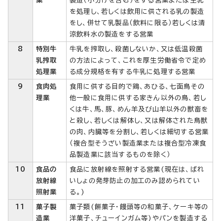
を処理し、若しくは飲用に供される乳の製造
をし、併せて乳製品（飲料に限る）若しくは清
涼飲料水の製造をする営業
8
特別牛
牛乳を搾取し、殺菌しないか、又は低温殺菌
乳搾取
の方法によって、これを厚生労働省令で定め
処理業
る成分規格を有する牛乳に処理する営業
9
食肉処
食用に供する目的で鶏、あひる、七面鳥その
理業
他一般に食用に供する家きん以外の鳥、若し
くは牛、馬、豚、めん羊及び山羊以外の獣畜を
と殺し、若しくは解体し、又は解体された鳥獣
の肉、内臓等を分割し、若しくは細切する営業
（複合型そうざい製造業または複合型冷凍食
品製造業に該当するものを除く）
10
食品の
食品に放射線を照射する営業(現在は、ばれ
放射線
いしょの発芽防止の加工のみ認められてい
照射業
る。)
11
菓子製
菓子類(餅菓子・饅頭等の和菓子、ケーキ等の
造業
洋菓子、チューインガム等)やパンを製造する