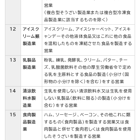
営業
（複合型そうざい製造業または複合型冷凍食
品製造業に該当するものを除く）
12
アイスク
アイスクリーム、アイスシャーベット、アイスキ
リーム類
ャンデーその他液体食品又はこれに他の食品
製造業
を混和したものを凍結させた食品を製造する
営業
13
乳製品
粉乳、練乳、発酵乳、クリーム、バター、チー
製造業
ズ、乳酸菌飲料その他の厚生労働省令で定め
る乳を主原料とする食品の製造（小分け（固
形物の小分けを除く）を含む）をする営業
14
清涼飲
生乳を使用しない清涼飲料水又は生乳を使用
料水製
しない乳製品（飲料に限る）の製造（小分けを
造業
含む）をする営業
15
食肉製
ハム、ソーセージ、ベーコン、その他これに類
品製造
するもの（食肉製品)を製造する営業又は食
業
肉製品と併せて食肉若しくは食肉製品を使用
したそうざいを製造する営業