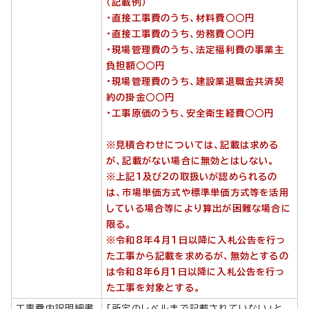
（記載例）
・直接工事費のうち、材料費○○円
・直接工事費のうち、労務費○○円
・現場管理費のうち、法定福利費の事業主
負担額○○円
・現場管理費のうち、建設業退職金共済契
約の掛金○○円
・工事原価のうち、安全衛生経費○○円
※見積合わせについては、記載は求める
が、記載がない場合に無効とはしない。
※上記1及び2の取扱いが認められるの
は、市場単価方式や標準単価方式等を活用
している場合等により算出が困難な場合に
限る。
※令和8年4月1日以降に入札公告を行っ
た工事から記載を求めるが、無効とするの
は令和8年6月1日以降に入札公告を行っ
た工事を対象とする。
工事費内訳明細書
「所定のレベルまで記載されていない」と