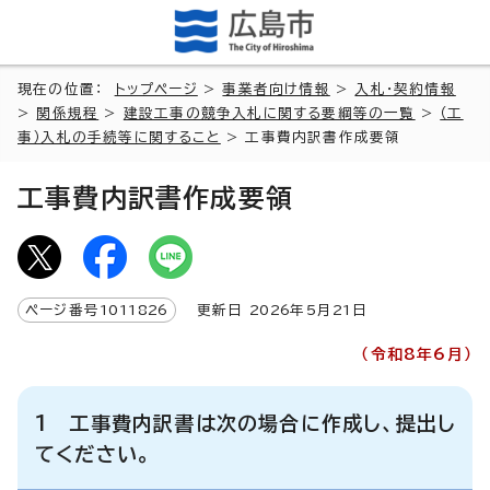
現在の位置：
トップページ
>
事業者向け情報
>
入札・契約情報
>
関係規程
>
建設工事の競争入札に関する要綱等の一覧
>
（工
事）入札の手続等に関すること
> 工事費内訳書作成要領
工事費内訳書作成要領
ページ番号
1011826
更新日
2026
年5月
21
日
（令和8年6月）
1 工事費内訳書は次の場合に作成し、提出し
てください。