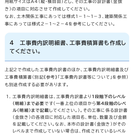
用紙サイズはA4（縦・横自由）とし、その工事の設計書（金抜
き）の項目に対応させて作成してください。
なお、土木関係工事にあっては様式1－1～1－3、建築関係工
事にあっては様式2－1～2－4を参考にしてください。
4 工事費内訳明細書、工事費積算書も作成し
てください。
上記2で作成した工事費内訳書のほか、工事費内訳明細書及び
工事費積算書（別記《参考》「工事費内訳書等について」を参照）
も別途作成する必要があります。
工事費内訳明細書は、工事費内訳書より
1段階下のレベル
（明細）まで必要
です（一番上位の項目から
第4段階のレベ
ル（明細）まで記載
してください。）。その工事に係る設計書
（金抜き）の各項目に対応した項目名、単位、数量及び金額
を記載してください。なお、本市の設計書（金抜き）がその
レベルまで作成していない場合は、作成されているレベル