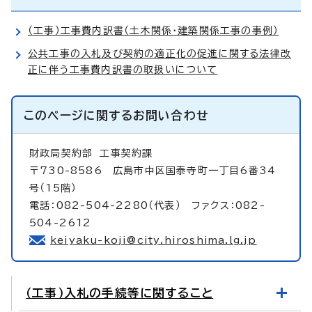
（工事）工事費内訳書（土木関係・建築関係工事の事例）
公共工事の入札及び契約の適正化の促進に関する法律改
正に伴う工事費内訳書の取扱いについて
このページに関する
お問い合わせ
財政局契約部
工事契約課
〒730-8586 広島市中区国泰寺町一丁目6番34
号（15階）
電話：082-504-2280（代表） ファクス：082-
504-2612
keiyaku-koji@city.hiroshima.lg.jp
（工事）入札の手続等に関すること