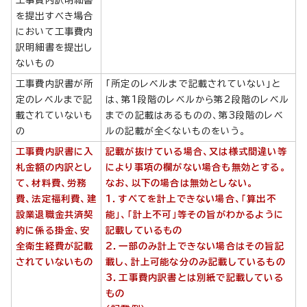
を提出すべき場合
において工事費内
訳明細書を提出し
ないもの
工事費内訳書が所
「所定のレベルまで記載されていない」と
定のレベルまで記
は、第1段階のレベルから第2段階のレベル
載されていないも
までの記載はあるものの、第3段階のレベ
の
ルの記載が全くないものをいう。
工事費内訳書に入
記載が抜けている場合、又は様式間違い等
札金額の内訳とし
により事項の欄がない場合も無効とする。
て、材料費、労務
なお、以下の場合は無効としない。
費、法定福利費、建
1．すべてを計上できない場合、「算出不
設業退職金共済契
能」、「計上不可」等その旨がわかるように
約に係る掛金、安
記載しているもの
全衛生経費が記載
2．一部のみ計上できない場合はその旨記
されていないもの
載し、計上可能な分のみ記載しているもの
3．工事費内訳書とは別紙で記載している
もの