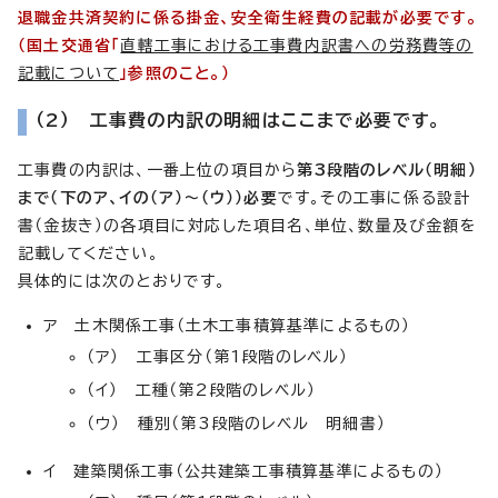
退職金共済契約に係る掛金、安全衛生経費の記載が必要です。
（国土交通省「
直轄工事における工事費内訳書への労務費等の
記載について
」参照のこと。）
（2） 工事費の内訳の明細はここまで必要です。
工事費の内訳は、一番上位の項目から
第3段階のレベル（明細）
まで（下のア、イの（ア）～（ウ））必要
です。その工事に係る設計
書（金抜き）の各項目に対応した項目名、単位、数量及び金額を
記載してください。
具体的には次のとおりです。
ア 土木関係工事（土木工事積算基準によるもの）
（ア） 工事区分（第1段階のレベル）
（イ） 工種（第2段階のレベル）
（ウ） 種別（第3段階のレベル 明細書）
イ 建築関係工事（公共建築工事積算基準によるもの）