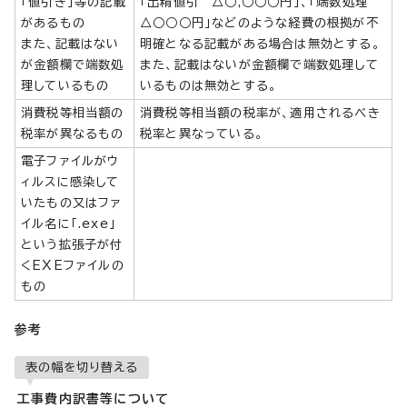
「値引き」等の記載
「出精値引 △○,○○○円」、「端数処理
があるもの
△○○○円」などのような経費の根拠が不
また、記載はない
明確となる記載がある場合は無効とする。
が金額欄で端数処
また、記載はないが金額欄で端数処理して
理しているもの
いるものは無効とする。
消費税等相当額の
消費税等相当額の税率が、適用されるべき
税率が異なるもの
税率と異なっている。
電子ファイルがウ
ィルスに感染して
いたもの又はファ
イル名に「.exe」
という拡張子が付
くEXEファイルの
もの
参考
表の幅を切り替える
工事費内訳書等について