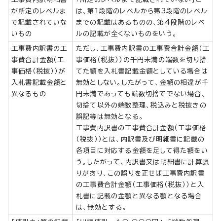
が所定のレベルま
は、第1段階のレベルから第3段階のレベル
で記載されていな
までの記載はあるものの、第4段階のレベ
いもの
ルの記載が全くないものをいう。
工事費内訳書の工
ただし、工事費内訳書の工事費合計金額（工
事費合計金額（工
事価格（税抜））の千円未満の端数を切り捨
事価格（税抜））が
てた額を入札書記載金額としている場合は
入札書記載金額と
無効としない。したがって、金額の相違が千
異なるもの
円未満であっても端数切捨てでない場合、
切捨て以外の端数整理、税込みと税抜きの
誤記等は無効となる。
工事費内訳書の工事費合計金額（工事価格
（税抜））とは、内訳書及び明細書に記載の
各項目に対応する金額を足して得た額をい
う。したがって、内訳書又は明細書に計算誤
りがあり、この誤りを正せば工事費内訳書
の工事費合計金額（工事価格（税抜））と入
札書に記載の金額と異なる額となる場合
は、無効とする。