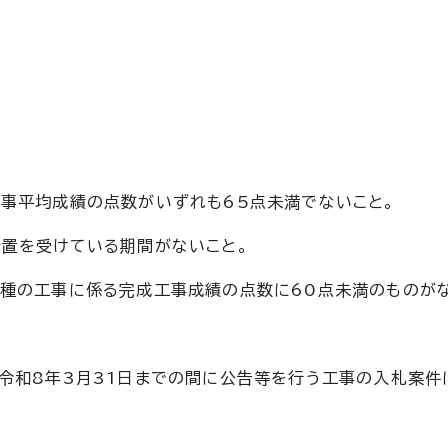
工事平均成績の点数がいずれも65点未満でないこと。
措置を受けている期間がないこと。
工種の工事に係る完成工事成績の点数に60点未満のものが
ら令和8年3月31日までの間に公告等を行う工事の入札案件