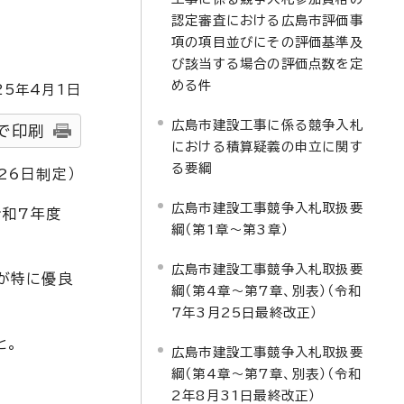
認定審査における広島市評価事
項の項目並びにその評価基準及
び該当する場合の評価点数を定
める件
25
年4月1日
広島市建設工事に係る競争入札
で印刷
における積算疑義の申立に関す
る要綱
26日制定）
広島市建設工事競争入札取扱要
令和7年度
綱（第1章～第3章）
広島市建設工事競争入札取扱要
が特に優良
綱（第4章～第7章、別表）（令和
7年3月25日最終改正）
と。
広島市建設工事競争入札取扱要
綱（第4章～第7章、別表）（令和
2年8月31日最終改正）