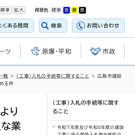
標準
拡大
背景色
よくある質問
検索
お問い合わせ
ーツ
原爆・平和
市政
一覧
>
（工事）入札の手続等に関すること
> 広島市建設
める件
（工事）入札の手続等に関す
より
ること
良な業
令和7年度及び令和8年度の建設
工事に係る競争入札参加資格の