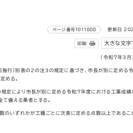
ページ番号
1011808
更新日
20
大きな文字
印刷
（令和7年3月
日施行）別表の2の注3の規定に基づき、市長が別に定める
定める。
の規定により市長が別に定める令和7年度における工事成績
を全て備える業者とする。
点数のいずれかが工種ごとに次表に定める点数以上であるこ