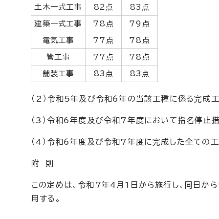
土木一式工事
82点
83点
建築一式工事
78点
79点
電気工事
77点
78点
管工事
77点
78点
舗装工事
83点
83点
（2）令和5年及び令和6年の当該工種に係る完成
（3）令和6年度及び令和7年度において指名停止
（4）令和6年度及び令和7年度に完成した全ての
附 則
この定めは、令和7年4月1日から施行し、同日か
用する。