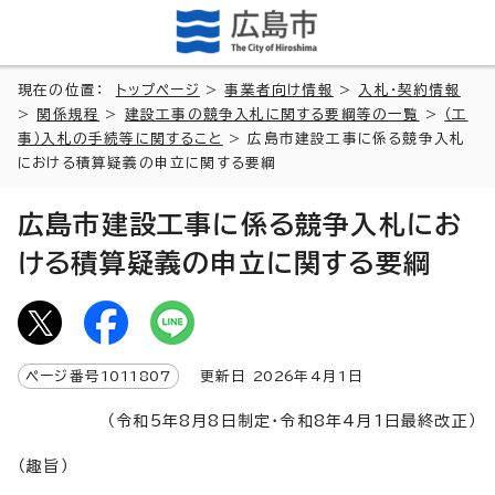
現在の位置：
トップページ
>
事業者向け情報
>
入札・契約情報
>
関係規程
>
建設工事の競争入札に関する要綱等の一覧
>
（工
事）入札の手続等に関すること
> 広島市建設工事に係る競争入札
における積算疑義の申立に関する要綱
広島市建設工事に係る競争入札にお
ける積算疑義の申立に関する要綱
ページ番号
1011807
更新日
2026
年4月1日
（令和5年8月8日制定・令和8年4月1日最終改正）
（趣旨）