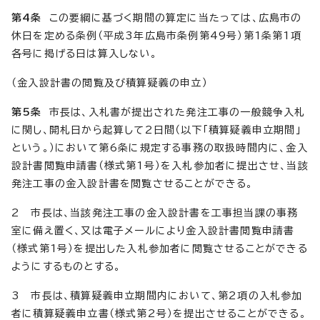
第4条
この要綱に基づく期間の算定に当たっては、広島市の
休日を定める条例（平成3年広島市条例第49号）第1条第1項
各号に掲げる日は算入しない。
（金入設計書の閲覧及び積算疑義の申立）
第5条
市長は、入札書が提出された発注工事の一般競争入札
に関し、開札日から起算して2日間（以下「積算疑義申立期間」
という。）において第6条に規定する事務の取扱時間内に、金入
設計書閲覧申請書（様式第1号）を入札参加者に提出させ、当該
発注工事の金入設計書を閲覧させることができる。
2 市長は、当該発注工事の金入設計書を工事担当課の事務
室に備え置く、又は電子メールにより金入設計書閲覧申請書
（様式第1号）を提出した入札参加者に閲覧させることができる
ようにするものとする。
3 市長は、積算疑義申立期間内において、第2項の入札参加
者に積算疑義申立書（様式第2号）を提出させることができる。