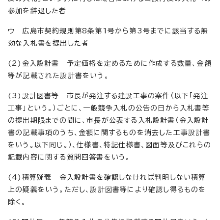
参加を辞退した者
ウ 広島市契約規則第8条第1号から第3号までに該当する無
効な入札書を提出した者
(2)金入設計書 予定価格を定めるために作成する数量、金額
等が記載された設計書をいう。
(3)設計図書等 市長が発注する建設工事の案件（以下「発注
工事」という。）ごとに、一般競争入札の公告の日から入札書等
の提出期限までの間に、市長が公表する入札設計書（金入設計
書の記載事項のうち、金額に関するものを消去した工事設計書
をいう。以下同じ。）、仕様書、特記仕様書、図面等及びこれらの
記載内容に関する質問回答書をいう。
(4)積算疑義 金入設計書を確認しなければ判明しない積算
上の疑義をいう。ただし、設計図書等により確認し得るものを
除く。