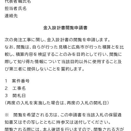
代表者職氏名
担当者氏名
連絡先
金入設計書閲覧申請書
次の発注工事に関し、金入設計書の閲覧を申請します。
なお、閲覧は、自らが行った見積と広島市が行った積算とを比
較し、積算内容を検証することのみを目的として行い、閲覧に
際して知り得た情報について当該目的以外に使用すること及
び第三者に提供しないことを誓約します。
1 案件番号
2 工事名
3 開札日
（再度の入札を実施した場合は、再度の入札の開札日）
※ 閲覧を希望される方は、この申請書を当該入札の保留通
知書又はその写しとともに持参又は送付してください。
閲覧される際には、本人確認を行いますので、閲覧される方が