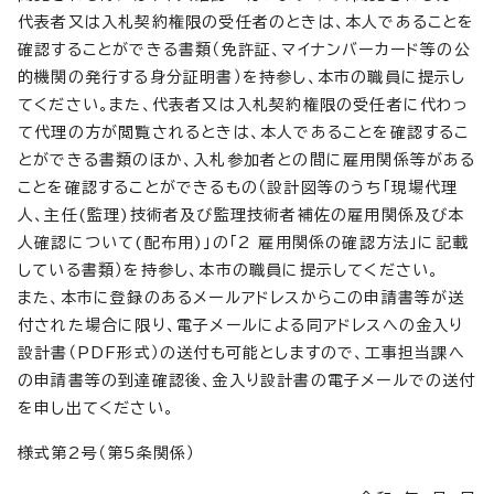
代表者又は入札契約権限の受任者のときは、本人であることを
確認することができる書類（免許証、マイナンバーカード等の公
的機関の発行する身分証明書）を持参し、本市の職員に提示し
てください。また、代表者又は入札契約権限の受任者に代わっ
て代理の方が閲覧されるときは、本人であることを確認するこ
とができる書類のほか、入札参加者との間に雇用関係等がある
ことを確認することができるもの（設計図等のうち「現場代理
人、主任(監理)技術者及び監理技術者補佐の雇用関係及び本
人確認について(配布用)」の「2 雇用関係の確認方法」に記載
している書類）を持参し、本市の職員に提示してください。
また、本市に登録のあるメールアドレスからこの申請書等が送
付された場合に限り、電子メールによる同アドレスへの金入り
設計書（PDF形式）の送付も可能としますので、工事担当課へ
の申請書等の到達確認後、金入り設計書の電子メールでの送付
を申し出てください。
様式第2号（第5条関係）