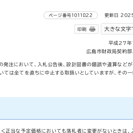
ページ番号
1011822
更新日
202
大きな文字
印刷
平成27年
広島市財政局契約部
の発注において、入札公告後、設計図書の錯誤や違算などが
いては全てを直ちに中止する取扱いとしていますが、その
なく正当な予定価格においても落札者に変更がないときは、