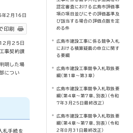
認定審査における広島市評価事
項の項目並びにその評価基準及
5
年2月
16
日
び該当する場合の評価点数を定
める件
で印刷
広島市建設工事に係る競争入札
12月25日
における積算疑義の申立に関す
工事契約課
る要綱
判明した場
広島市建設工事競争入札取扱要
一部につい
綱（第1章～第3章）
広島市建設工事競争入札取扱要
綱（第4章～第7章、別表）（令和
7年3月25日最終改正）
広島市建設工事競争入札取扱要
綱（第4章～第7章、別表）（令和
2年8月31日最終改正）
入札手続を