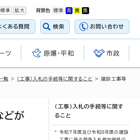
標準
拡大
背景色
よくある質問
検索
お問い合わせ
ーツ
原爆・平和
市政
一覧
>
（工事）入札の手続等に関すること
> 建設工事等
（工事）入札の手続等に関す
などが
ること
令和7年度及び令和8年度の建設
工事に係る競争入札参加資格の