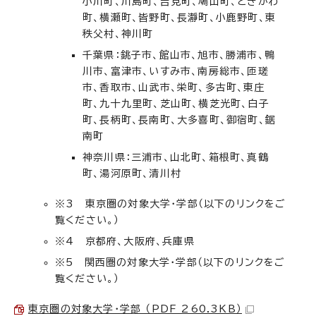
小川町、川島町、吉見町、鳩山町、ときがわ
町、横瀬町、皆野町、長瀞町、小鹿野町、東
秩父村、神川町
千葉県：銚子市、館山市、旭市、勝浦市、鴨
川市、富津市、いすみ市、南房総市、匝瑳
市、香取市、山武市、栄町、多古町、東庄
町、九十九里町、芝山町、横芝光町、白子
町、長柄町、長南町、大多喜町、御宿町、鋸
南町
神奈川県：三浦市、山北町、箱根町、真鶴
町、湯河原町、清川村
※3 東京圏の対象大学・学部（以下のリンクをご
覧ください。）
※4 京都府、大阪府、兵庫県
※5 関西圏の対象大学・学部（以下のリンクをご
覧ください。）
東京圏の対象大学・学部 （PDF 260.3KB）