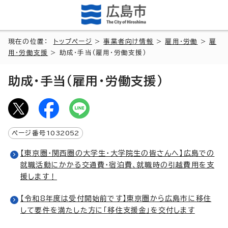
現在の位置：
トップページ
>
事業者向け情報
>
雇用・労働
>
雇
用・労働支援
> 助成・手当（雇用・労働支援）
助成・手当（雇用・労働支援）
ページ番号
1032052
【東京圏・関西圏の大学生・大学院生の皆さんへ】広島での
就職活動にかかる交通費・宿泊費、就職時の引越費用を支
援します！
【令和8年度は受付開始前です】東京圏から広島市に移住
して要件を満たした方に「移住支援金」を交付します