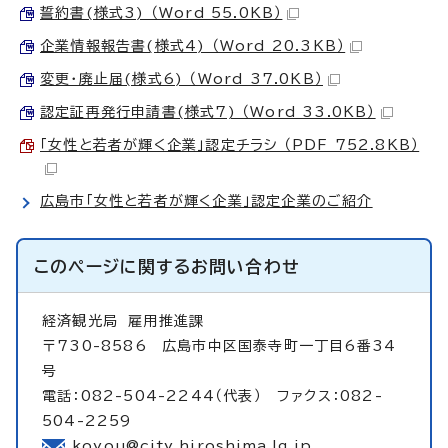
誓約書(様式3) （Word 55.0KB）
企業情報報告書(様式4) （Word 20.3KB）
変更・廃止届(様式6) （Word 37.0KB）
認定証再発行申請書(様式7) （Word 33.0KB）
「女性と若者が輝く企業」認定チラシ （PDF 752.8KB）
広島市「女性と若者が輝く企業」認定企業のご紹介
このページに関する
お問い合わせ
経済観光局
雇用推進課
〒730-8586 広島市中区国泰寺町一丁目6番34
号
電話：082-504-2244（代表） ファクス：082-
504-2259
koyou@city.hiroshima.lg.jp