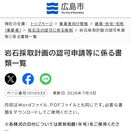
現在の位置：
トップページ
>
事業者向け情報
>
建築・住宅・宅地
（事業者）
>
採石法の認可に係る規制
> 岩石採取計画の認可申請
等に係る書類一覧
岩石採取計画の認可申請等に係る書
類一覧
ページ番号
1018533
更新日
2026
年7月3日
内容はWordファイル、PDFファイルとも同じです。必要な書
類をダウンロードしてご使用ください。
※各様式の日付については原則
和暦（年号）
をご使用くださ