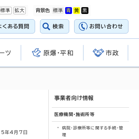
標準
拡大
背景色
よくある質問
検索
お問い合わせ
ーツ
原爆・平和
市政
事業者向け情報
医療機関・施術所等
病院・診療所等に関する手続・管
25
年4月7日
理