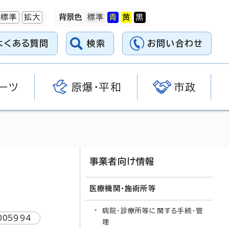
標準
拡大
背景色
よくある質問
検索
お問い合わせ
ーツ
原爆・平和
市政
事業者向け情報
医療機関・施術所等
病院・診療所等に関する手続・管
005994
理