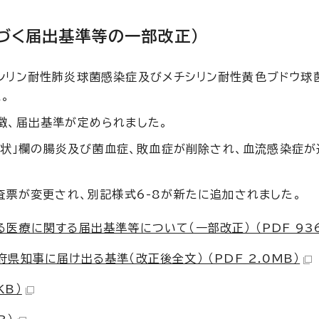
基づく届出基準等の一部改正）
シリン耐性肺炎球菌感染症及びメチシリン耐性黄色ブドウ球
。
徴、届出基準が定められました。
．症状」欄の腸炎及び菌血症、敗血症が削除され、血流感染症
査票が変更され、別記様式6-8が新たに追加されました。
療に関する届出基準等について（一部改正） （PDF 936
知事に届け出る基準（改正後全文） （PDF 2.0MB）
KB）