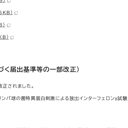
B）
5KB）
B）
KB）
基づく届出基準等の一部改正）
改正されました。
リンパ球の菌特異蛋白刺激による放出インターフェロンγ試験