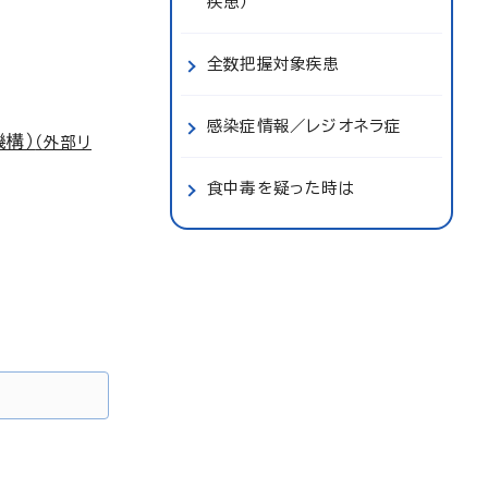
疾患）
全数把握対象疾患
感染症情報／レジオネラ症
構）
（外部リ
食中毒を疑った時は