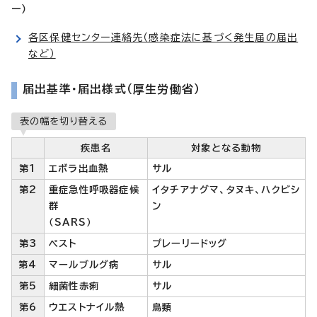
ー）
各区保健センター連絡先（感染症法に基づく発生届の届出
など）
届出基準・届出様式（厚生労働省）
表の幅を切り替える
疾患名
対象となる動物
第1
エボラ出血熱
サル
第2
重症急性呼吸器症候
イタチアナグマ、タヌキ、ハクビシ
群
ン
（SARS）
第3
ペスト
プレーリードッグ
第4
マールブルグ病
サル
第5
細菌性赤痢
サル
第6
ウエストナイル熱
鳥類