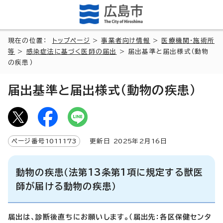
現在の位置：
トップページ
>
事業者向け情報
>
医療機関・施術所
等
>
感染症法に基づく医師の届出
> 届出基準と届出様式（動物
の疾患）
届出基準と届出様式（動物の疾患）
ページ番号
1011173
更新日
2025
年2月
16
日
動物の疾患（法第13条第1項に規定する獣医
師が届ける動物の疾患）
届出は、診断後直ちにお願いします。（届出先：各区保健センタ