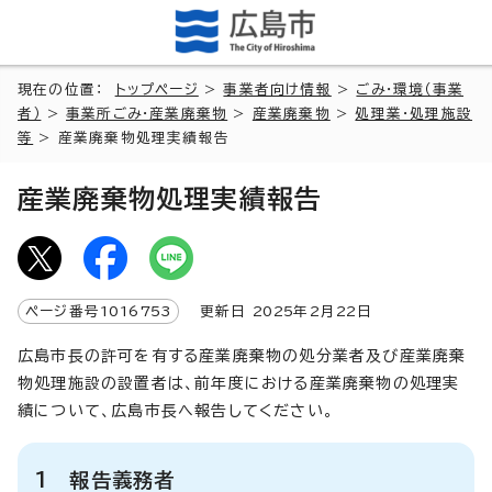
現在の位置：
トップページ
>
事業者向け情報
>
ごみ・環境（事業
者）
>
事業所ごみ・産業廃棄物
>
産業廃棄物
>
処理業・処理施設
等
> 産業廃棄物処理実績報告
産業廃棄物処理実績報告
ページ番号
1016753
更新日
2025
年2月
22
日
広島市長の許可を有する産業廃棄物の処分業者及び産業廃棄
物処理施設の設置者は、前年度における産業廃棄物の処理実
績について、広島市長へ報告してください。
1 報告義務者