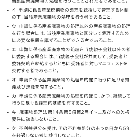
当該産業廃棄物の処理を行うこととされた者であること。
イ
申請に係る産業廃棄物の処理を統括して管理する体制
の下、当該産業廃棄物の処理を行う者であること。
ウ
申請に係る産業廃棄物の処理以外の産業廃棄物の処理
を行う場合には、当該産業廃棄物と区分して処理するため
に必要な措置を講ずることができる者であること。
エ
申請に係る産業廃棄物の処理を当該親子会社以外の者
に委託する場合には、当該親子会社が共同して、受託者と
委託契約を締結するとともに受託者に対しマニフェストを
交付する者であること。
オ
申請に係る産業廃棄物の処理を的確に行うに足りる知
識及び技能を有すること。
カ
申請に係る産業廃棄物の処理を的確に、かつ、継続して
行うに足りる経理的基礎を有すること。
キ
廃棄物処理法第14条第5項第2号イ～ニ及びヘの欠格
要件に該当しないこと。
ク
不利益処分を受け、その不利益処分のあった日から5年
を経過しない者に該当しないこと。