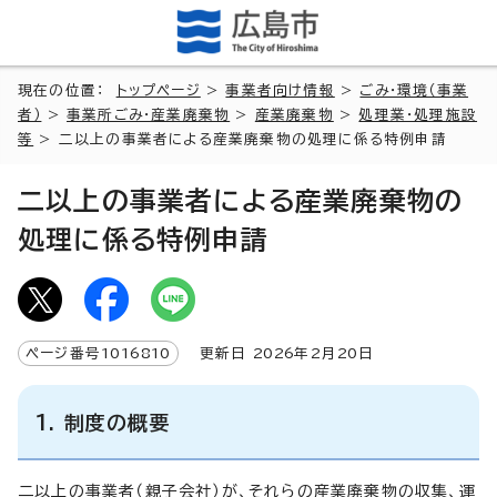
現在の位置：
トップページ
>
事業者向け情報
>
ごみ・環境（事業
者）
>
事業所ごみ・産業廃棄物
>
産業廃棄物
>
処理業・処理施設
等
> 二以上の事業者による産業廃棄物の処理に係る特例申請
二以上の事業者による産業廃棄物の
処理に係る特例申請
ページ番号
1016810
更新日
2026
年2月
20
日
1. 制度の概要
二以上の事業者（親子会社）が、それらの産業廃棄物の収集、運